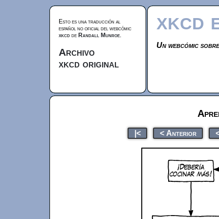
xkcd 
Esto es una traducción al
español no oficial del webcómic
xkcd
de
Randall Munroe
.
Un webcómic sobre
Archivo
xkcd original
Apre
|<
< Anterior
<