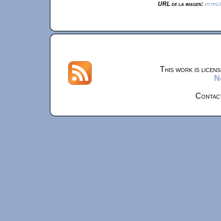
URL de la imagen:
https:
This work is licen
N
Contac