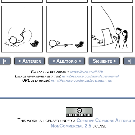
|<
< Anterior
< Aleatorio >
Siguiente >
>|
Enlace a la tira original:
https://xkcd.com/669/
Enlace permanente a esta tira:
https://es.xkcd.com/strips/experimento/
URL de la imagen:
https://es.xkcd.com/images/experiment.png
This work is licensed under a
Creative Commons Attributi
NonCommercial 2.5
license.