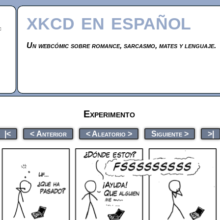
xkcd en español
c
Un webcómic sobre romance, sarcasmo, mates y lenguaje.
Experimento
|<
< Anterior
< Aleatorio >
Siguiente >
>|