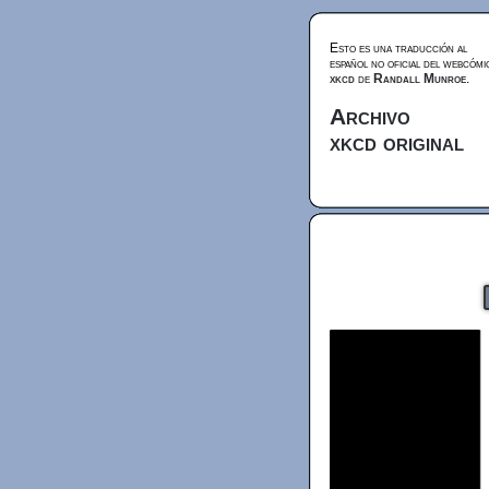
Esto es una traducción al
español no oficial del webcómi
xkcd
de
Randall Munroe
.
Archivo
xkcd original