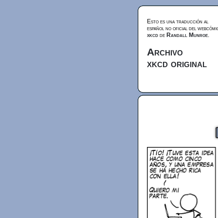
Esto es una traducción al
español no oficial del webcómi
xkcd
de
Randall Munroe
.
Archivo
xkcd original