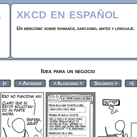
xkcd en español
c
Un webcómic sobre romance, sarcasmo, mates y lenguaje.
Idea para un negocio
|<
< Anterior
< Aleatorio >
Siguiente >
>|