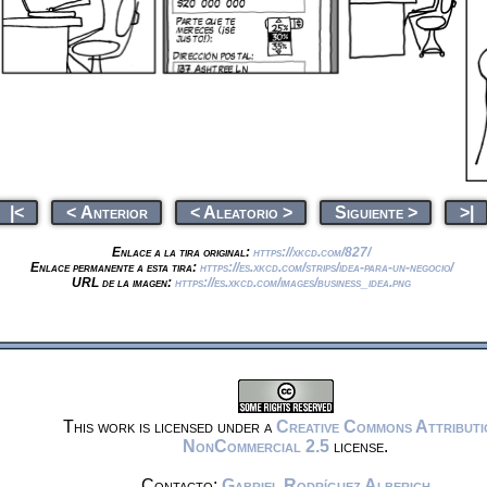
|<
< Anterior
< Aleatorio >
Siguiente >
>|
Enlace a la tira original:
https://xkcd.com/827/
Enlace permanente a esta tira:
https://es.xkcd.com/strips/idea-para-un-negocio/
URL de la imagen:
https://es.xkcd.com/images/business_idea.png
This work is licensed under a
Creative Commons Attributi
NonCommercial 2.5
license.
Contacto:
Gabriel Rodríguez Alberich