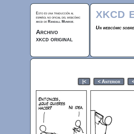
xkcd 
Esto es una traducción al
español no oficial del webcómic
xkcd
de
Randall Munroe
.
Un webcómic sobre
Archivo
xkcd original
|<
< Anterior
<