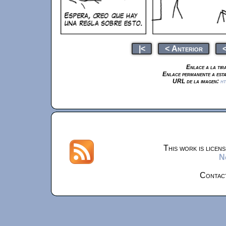
|<
< Anterior
<
Enlace a la tir
Enlace permanente a esta
URL de la imagen:
ht
This work is licen
N
Contac