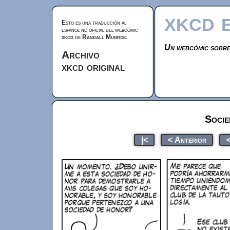
xkcd 
Esto es una traducción al
español no oficial del webcómic
xkcd
de
Randall Munroe
.
Un webcómic sobre
Archivo
xkcd original
Socie
|<
< Anterior
<