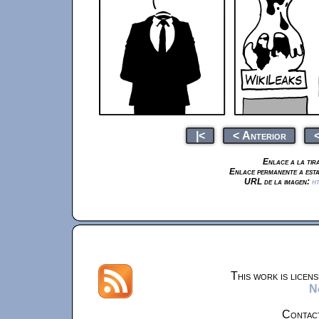
|<
< Anterior
<
Enlace a la tir
Enlace permanente a esta
URL de la imagen:
ht
This work is licen
N
Contac