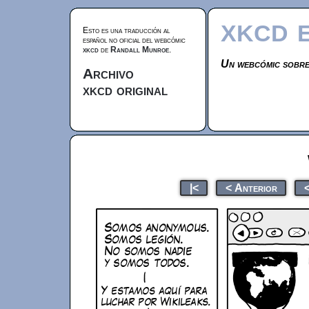
xkcd 
Esto es una traducción al
español no oficial del webcómic
xkcd
de
Randall Munroe
.
Un webcómic sobre
Archivo
xkcd original
|<
< Anterior
<